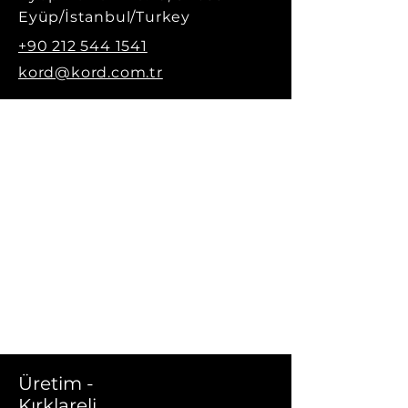
Eyüp/İstanbul/Turkey
+90 212 544 1541
kord@kord.com.tr
Üretim -
Kırklareli